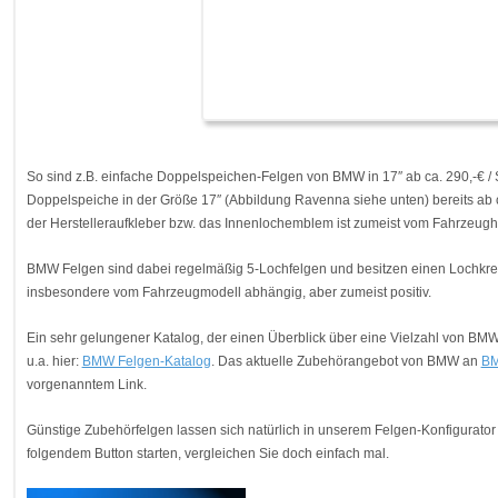
So sind z.B. einfache Doppelspeichen-Felgen von BMW in 17″ ab ca. 290,-€ /
Doppelspeiche in der Größe 17″ (Abbildung Ravenna siehe unten) bereits ab c
der Herstelleraufkleber bzw. das Innenlochemblem ist zumeist vom Fahrzeugher
BMW Felgen sind dabei regelmäßig 5-Lochfelgen und besitzen einen Lochkrei
insbesondere vom Fahrzeugmodell abhängig, aber zumeist positiv.
Ein sehr gelungener Katalog, der einen Überblick über eine Vielzahl von BMW-O
u.a. hier:
BMW Felgen-Katalog
. Das aktuelle Zubehörangebot von BMW an
BM
vorgenanntem Link.
Günstige Zubehörfelgen lassen sich natürlich in unserem Felgen-Konfigurator
folgendem Button starten, vergleichen Sie doch einfach mal.