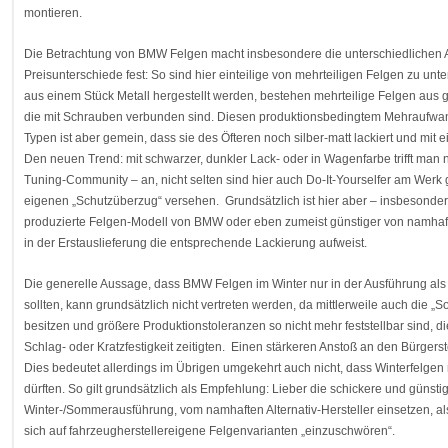
montieren.
Die Betrachtung von BMW Felgen macht insbesondere die unterschiedlichen Ar
Preisunterschiede fest: So sind hier einteilige von mehrteiligen Felgen zu unt
aus einem Stück Metall hergestellt werden, bestehen mehrteilige Felgen aus
die mit Schrauben verbunden sind. Diesen produktionsbedingtem Mehraufwand
Typen ist aber gemein, dass sie des Öfteren noch silber-matt lackiert und mit
Den neuen Trend: mit schwarzer, dunkler Lack- oder in Wagenfarbe trifft man
Tuning-Community – an, nicht selten sind hier auch Do-It-Yourselfer am Wer
eigenen „Schutzüberzug“ versehen. Grundsätzlich ist hier aber – insbesonde
produzierte Felgen-Modell von BMW oder eben zumeist günstiger von namhaft
in der Erstauslieferung die entsprechende Lackierung aufweist.
Die generelle Aussage, dass BMW Felgen im Winter nur in der Ausführung als 
sollten, kann grundsätzlich nicht vertreten werden, da mittlerweile auch die 
besitzen und größere Produktionstoleranzen so nicht mehr feststellbar sind, di
Schlag- oder Kratzfestigkeit zeitigten. Einen stärkeren Anstoß an den Bürgers
Dies bedeutet allerdings im Übrigen umgekehrt auch nicht, dass Winterfelge
dürften. So gilt grundsätzlich als Empfehlung: Lieber die schickere und günstig
Winter-/Sommerausführung, vom namhaften Alternativ-Hersteller einsetzen, al
sich auf fahrzeugherstellereigene Felgenvarianten „einzuschwören“.